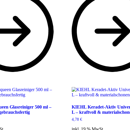
en Glasreiniger 500 ml –
KIEHL Keradet-Aktiv Univers
 gebrauchsfertig
L – kraftvoll & materialscho
4,78
€
St.
inkl. 19 % MwSt.