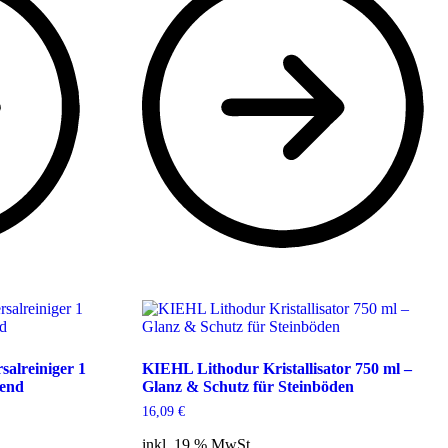
alreiniger 1
KIEHL Lithodur Kristallisator 750 ml –
nend
Glanz & Schutz für Steinböden
16,09
€
inkl. 19 % MwSt.