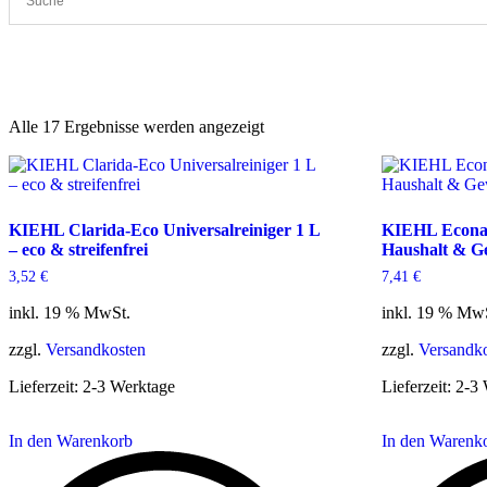
Cleanproof Reingungsbedarf
Reinigungsmittel, Pflegemittel & Rein
Alle 17 Ergebnisse werden angezeigt
KIEHL Clarida-Eco Universalreiniger 1 L
KIEHL Econa U
– eco & streifenfrei
Haushalt & G
3,52
€
7,41
€
inkl. 19 % MwSt.
inkl. 19 % Mw
zzgl.
Versandkosten
zzgl.
Versandk
Lieferzeit:
2-3 Werktage
Lieferzeit:
2-3 
In den Warenkorb
In den Warenk