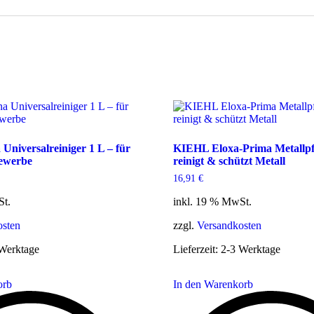
iger
Kiehl
niversalreiniger 1 L – für
KIEHL Eloxa-Prima Metallpfl
ewerbe
reinigt & schützt Metall
16,91
€
St.
inkl. 19 % MwSt.
osten
zzgl.
Versandkosten
Werktage
Lieferzeit:
2-3 Werktage
orb
In den Warenkorb