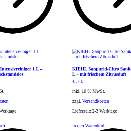
ntensivreiniger 1 L –
KIEHL Sanpurid-Citro Sanitä
ückstandslos
L – mit frischem Zitrusduft
4,57
€
St.
inkl. 19 % MwSt.
osten
zzgl.
Versandkosten
Werktage
Lieferzeit:
2-3 Werktage
orb
In den Warenkorb