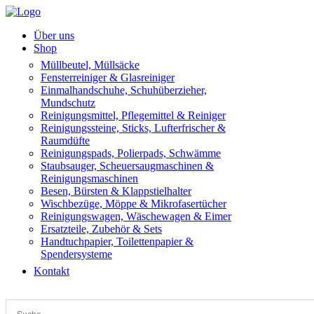
Über uns
Shop
Müllbeutel, Müllsäcke
Fensterreiniger & Glasreiniger
Einmalhandschuhe, Schuhüberzieher,
Mundschutz
Reinigungsmittel, Pflegemittel & Reiniger
Reinigungssteine, Sticks, Lufterfrischer &
Raumdüfte
Reinigungspads, Polierpads, Schwämme
Staubsauger, Scheuersaugmaschinen &
Reinigungsmaschinen
Besen, Bürsten & Klappstielhalter
Wischbezüge, Möppe & Mikrofasertücher
Reinigungswagen, Wäschewagen & Eimer
Ersatzteile, Zubehör & Sets
Handtuchpapier, Toilettenpapier &
Spendersysteme
Kontakt