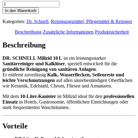
DR.
SCHNELL
In den Warenkorb
Milizid
10L
Kategorien:
Dr. Schnell
,
Reinigungsmittel, Pflegemittel & Reiniger
–
Sanitärreiniger
Beschreibung
Zusätzliche Informationen
Produktsicherheit
&
Kalklöser
Beschreibung
Menge
DR. SCHNELL Milizid 10 L
ist ein leistungsstarker
Sanitärreiniger und Kalklöser
, speziell entwickelt für die
gründliche Reinigung von sanitären Anlagen
.
Er entfernt zuverlässig
Kalk, Wasserflecken, Seifenreste und
leichte Verschmutzungen
auf allen säurebeständigen Oberflächen
wie Keramik, Edelstahl, Chrom, Fliesen und Armaturen.
Mit dem
10-Liter-Kanister
ist Milizid ideal für den
professionellen
Einsatz
in Hotels, Gastronomie, öffentlichen Einrichtungen oder
stark frequentierten Waschräumen.
Vorteile