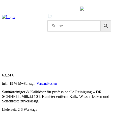
MENÜ
0 Produkte
Mein Konto
Cleanproof Reingungsbedarf
DR. SCHNELL Milizid 10L –
Sanitärreiniger & Kalklöser
63,24
€
inkl. 19 % MwSt.
zzgl.
Versandkosten
Sanitärreiniger & Kalklöser für professionelle Reinigung – DR.
SCHNELL Milizid 10 L Kanister entfernt Kalk, Wasserflecken und
Seifenreste zuverlässig.
Lieferzeit:
2-3 Werktage