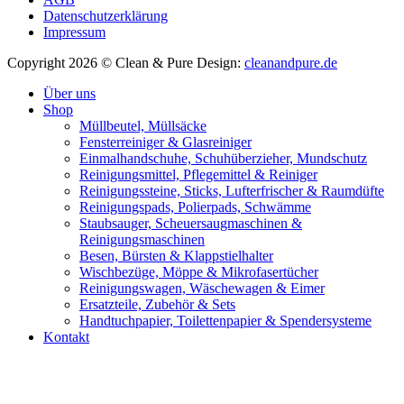
Datenschutzerklärung
Impressum
Copyright 2026 © Clean & Pure
Design:
cleanandpure.de
Über uns
Shop
Müllbeutel, Müllsäcke
Fensterreiniger & Glasreiniger
Einmalhandschuhe, Schuhüberzieher, Mundschutz
Reinigungsmittel, Pflegemittel & Reiniger
Reinigungssteine, Sticks, Lufterfrischer & Raumdüfte
Reinigungspads, Polierpads, Schwämme
Staubsauger, Scheuersaugmaschinen &
Reinigungsmaschinen
Besen, Bürsten & Klappstielhalter
Wischbezüge, Möppe & Mikrofasertücher
Reinigungswagen, Wäschewagen & Eimer
Ersatzteile, Zubehör & Sets
Handtuchpapier, Toilettenpapier & Spendersysteme
Kontakt