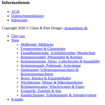
Informationen
AGB
Datenschutzerklärung
Impressum
Copyright 2026 © Clean & Pure
Design:
cleanandpure.de
Über uns
Shop
Müllbeutel, Müllsäcke
Fensterreiniger & Glasreiniger
Einmalhandschuhe, Schuhüberzieher, Mundschutz
Reinigungsmittel, Pflegemittel & Reiniger
Reinigungssteine, Sticks, Lufterfrischer & Raumdüfte
Reinigungspads, Polierpads, Schwämme
Staubsauger, Scheuersaugmaschinen &
Reinigungsmaschinen
Besen, Bürsten & Klappstielhalter
Wischbezüge, Möppe & Mikrofasertücher
Reinigungswagen, Wäschewagen & Eimer
Ersatzteile, Zubehör & Sets
Handtuchpapier, Toilettenpapier & Spendersysteme
Kontakt