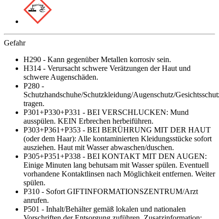
Gefahr
H290 - Kann gegenüber Metallen korrosiv sein.
H314 - Verursacht schwere Verätzungen der Haut und
schwere Augenschäden.
P280 -
Schutzhandschuhe/Schutzkleidung/Augenschutz/Gesichtsschut
tragen.
P301+P330+P331 - BEI VERSCHLUCKEN: Mund
ausspülen. KEIN Erbrechen herbeiführen.
P303+P361+P353 - BEI BERÜHRUNG MIT DER HAUT
(oder dem Haar): Alle kontaminierten Kleidungsstücke sofort
ausziehen. Haut mit Wasser abwaschen/duschen.
P305+P351+P338 - BEI KONTAKT MIT DEN AUGEN:
Einige Minuten lang behutsam mit Wasser spülen. Eventuell
vorhandene Kontaktlinsen nach Möglichkeit entfernen. Weiter
spülen.
P310 - Sofort GIFTINFORMATIONSZENTRUM/Arzt
anrufen.
P501 - Inhalt/Behälter gemäß lokalen und nationalen
Vorschriften der Entsorgung zuführen. Zusatzinformation: