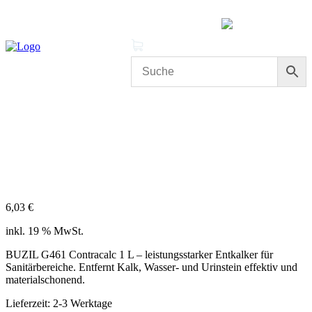
MENÜ
0 Produkte
Mein Konto
Cleanproof Reingungsbedarf
BUZIL G461 Contracalc 1L –
Entkalker für Sanitärbereich
6,03
€
inkl. 19 % MwSt.
BUZIL G461 Contracalc 1 L – leistungsstarker Entkalker für
Sanitärbereiche. Entfernt Kalk, Wasser- und Urinstein effektiv und
materialschonend.
Lieferzeit:
2-3 Werktage