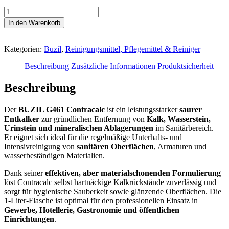
BUZIL
G461
In den Warenkorb
Contracalc
1L
–
Kategorien:
Buzil
,
Reinigungsmittel, Pflegemittel & Reiniger
Entkalker
für
Beschreibung
Zusätzliche Informationen
Produktsicherheit
Sanitärbereich
Menge
Beschreibung
Der
BUZIL G461 Contracalc
ist ein leistungsstarker
saurer
Entkalker
zur gründlichen Entfernung von
Kalk, Wasserstein,
Urinstein und mineralischen Ablagerungen
im Sanitärbereich.
Er eignet sich ideal für die regelmäßige Unterhalts- und
Intensivreinigung von
sanitären Oberflächen
, Armaturen und
wasserbeständigen Materialien.
Dank seiner
effektiven, aber materialschonenden Formulierung
löst Contracalc selbst hartnäckige Kalkrückstände zuverlässig und
sorgt für hygienische Sauberkeit sowie glänzende Oberflächen. Die
1-Liter-Flasche ist optimal für den professionellen Einsatz in
Gewerbe, Hotellerie, Gastronomie und öffentlichen
Einrichtungen
.