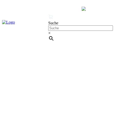
MENÜ
0 Produkte
Mein Konto
Suche
×
Cleanproof Reingungsbedarf
CLEANTRACK CT Q! Premium –
professionelle Orbitalmaschine & Exzentermaschine