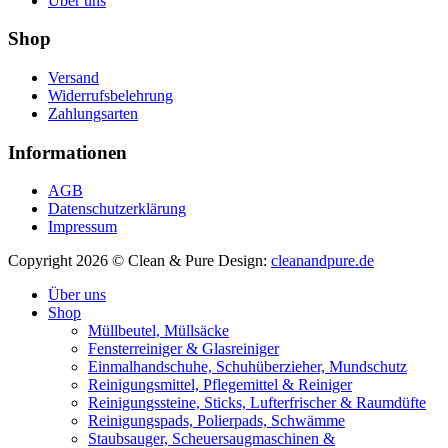
Über uns
Shop
Versand
Widerrufsbelehrung
Zahlungsarten
Informationen
AGB
Datenschutzerklärung
Impressum
Copyright 2026 © Clean & Pure
Design:
cleanandpure.de
Über uns
Shop
Müllbeutel, Müllsäcke
Fensterreiniger & Glasreiniger
Einmalhandschuhe, Schuhüberzieher, Mundschutz
Reinigungsmittel, Pflegemittel & Reiniger
Reinigungssteine, Sticks, Lufterfrischer & Raumdüfte
Reinigungspads, Polierpads, Schwämme
Staubsauger, Scheuersaugmaschinen &