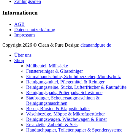
Zahlungsarten
Informationen
AGB
Datenschutzerklärung
Impressum
Copyright 2026 © Clean & Pure
Design:
cleanandpure.de
Über uns
Shop
Müllbeutel, Müllsäcke
Fensterreiniger & Glasreiniger
Einmalhandschuhe, Schuhüberzieher, Mundschutz
Reinigungsmittel, Pflegemittel & Reiniger
Reinigungssteine, Sticks, Lufterfrischer & Raumdüfte
Reinigungspads, Polierpads, Schwämme
Staubsauger, Scheuersaugmaschinen &
Reinigungsmaschinen
Besen, Bürsten & Klappstielhalter
Wischbezüge, Möppe & Mikrofasertücher
Reinigungswagen, Wäschewagen & Eimer
Ersatzteile, Zubehör & Sets
Handtuchpapier, Toilettenpapier & Spendersysteme