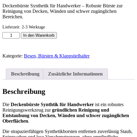
Deckenbürste Synthetik für Handwerker – Robuste Bürste zur
Reinigung von Decken, Wänden und schwer zugänglichen
Bereichen.
Lieferzeit:
2-3 Werktage
DECKENBÜRSTE
In den Warenkorb
Synthetik
für
Handwerker
Kategorie:
Besen, Bürsten & Klappstielhalter
–
Bürste
für
Decken
Beschreibung
Zusätzliche Informationen
und
Wände
Menge
Beschreibung
Die
Deckenbürste Synthtik für Handwerker
ist ein robustes
Reinigungswerkzeug zur
gründlichen Reinigung und
Entstaubung von Decken, Wänden und schwer zugänglichen
Oberflächen
.
Die strapazierfähigen Synthetikborsten entfernen zuverlässig Staub,
Spinnweben und lose Verschmutzungen, ohne empfindliche