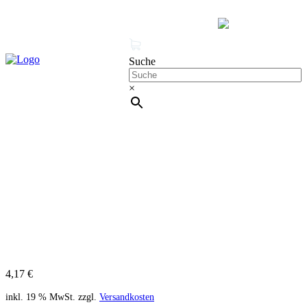
MENÜ
0 Produkte
Mein Konto
Suche
×
Cleanproof Reingungsbedarf
DECKENBÜRSTE Synthetik für
Handwerker – Bürste für Decken und Wände
4,17
€
inkl. 19 % MwSt.
zzgl.
Versandkosten