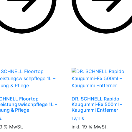
CHNELL Floortop
DR. SCHNELL Rapido
eistungswischpflege 1L –
Kaugummi-Ex 500ml –
gung & Pflege
Kaugummi Entferner
€
13,11
€
 19 % MwSt.
inkl. 19 % MwSt.