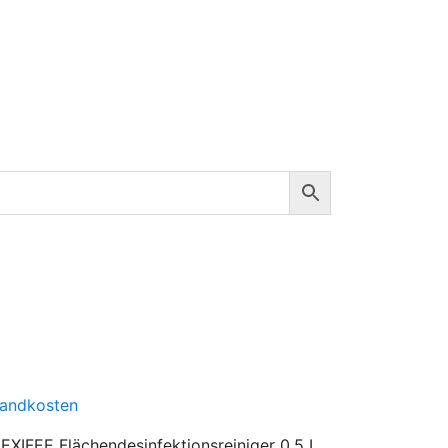
sandkosten
IFEE Flächendesinfektionsreiniger 0,5 L