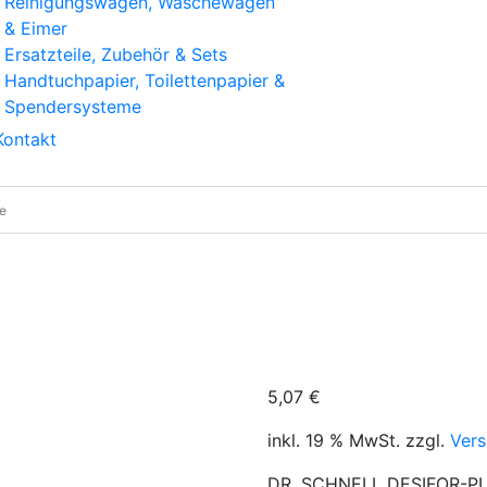
Reinigungswagen, Wäschewagen
& Eimer
Ersatzteile, Zubehör & Sets
Handtuchpapier, Toilettenpapier &
Spendersysteme
Kontakt
 Desifor-Plexifee Flächendesinfektionsreiniger 0,5 L
5,07
€
inkl. 19 % MwSt.
zzgl.
Ver
DR. SCHNELL DESIFOR-PLEX