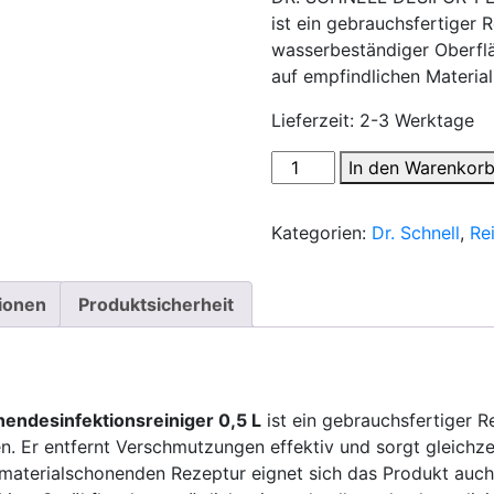
ist ein gebrauchsfertiger 
wasserbeständiger Oberfläc
auf empfindlichen Material
Lieferzeit:
2-3 Werktage
DR.
In den Warenkor
SCHNELL
Desifor-
Kategorien:
Dr. Schnell
,
Re
Plexifee
Flächendesinfektionsreinig
0,5
tionen
Produktsicherheit
L
Menge
ndesinfektionsreiniger 0,5 L
ist ein gebrauchsfertiger R
 Er entfernt Verschmutzungen effektiv und sorgt gleichzeit
materialschonenden Rezeptur eignet sich das Produkt auch