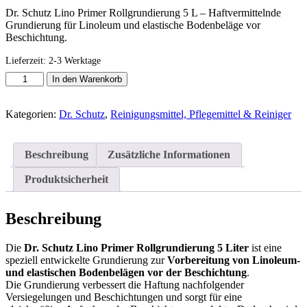
80,06 €
72,05 €.
Dr. Schutz Lino Primer Rollgrundierung 5 L – Haftvermittelnde
Grundierung für Linoleum und elastische Bodenbeläge vor
Beschichtung.
Lieferzeit:
2-3 Werktage
DR.
In den Warenkorb
SCHUTZ
Lino
Primer
Kategorien:
Dr. Schutz
,
Reinigungsmittel, Pflegemittel & Reiniger
Rollgrundierung
5
L
Beschreibung
Zusätzliche Informationen
-
Grundierung
Produktsicherheit
für
Linoleum
Menge
Beschreibung
Die
Dr. Schutz Lino Primer Rollgrundierung 5 Liter
ist eine
speziell entwickelte Grundierung zur
Vorbereitung von Linoleum-
und elastischen Bodenbelägen vor der Beschichtung
.
Die Grundierung verbessert die Haftung nachfolgender
Versiegelungen und Beschichtungen und sorgt für eine