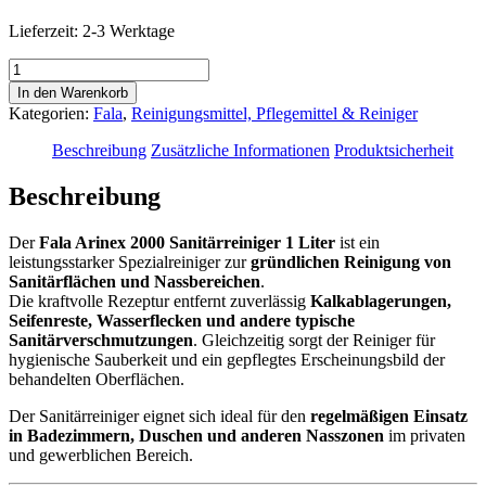
Lieferzeit:
2-3 Werktage
FALA
Arinex
In den Warenkorb
2000
Kategorien:
Fala
,
Reinigungsmittel, Pflegemittel & Reiniger
Sanitärreiniger
1
Beschreibung
Zusätzliche Informationen
Produktsicherheit
L
-
Beschreibung
Kalkreiniger
Menge
Der
Fala Arinex 2000 Sanitärreiniger 1 Liter
ist ein
leistungsstarker Spezialreiniger zur
gründlichen Reinigung von
Sanitärflächen und Nassbereichen
.
Die kraftvolle Rezeptur entfernt zuverlässig
Kalkablagerungen,
Seifenreste, Wasserflecken und andere typische
Sanitärverschmutzungen
. Gleichzeitig sorgt der Reiniger für
hygienische Sauberkeit und ein gepflegtes Erscheinungsbild der
behandelten Oberflächen.
Der Sanitärreiniger eignet sich ideal für den
regelmäßigen Einsatz
in Badezimmern, Duschen und anderen Nasszonen
im privaten
und gewerblichen Bereich.