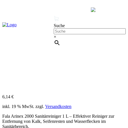
MENÜ
0 Produkte
Mein Konto
Suche
×
Cleanproof Reingungsbedarf
FALA Arinex 2000 Sanitärreiniger 1
L – Kalkreiniger
6,14
€
inkl. 19 % MwSt.
zzgl.
Versandkosten
Fala Arinex 2000 Sanitärreiniger 1 L – Effektiver Reiniger zur
Entfernung von Kalk, Seifenresten und Wasserflecken im
Sanitärbereich.