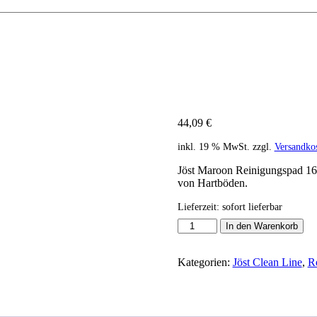
 – 410 mm 5 Stk.
44,09
€
inkl. 19 % MwSt.
zzgl.
Versandko
Jöst Maroon Reinigungspad 16″
von Hartböden.
Lieferzeit:
sofort lieferbar
JÖST
In den Warenkorb
Maroon
Reinigungspad
16
Kategorien:
Jöst Clean Line
,
R
Zoll
-
410
mm