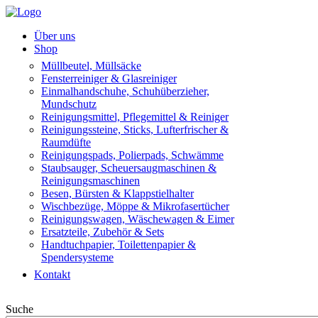
Über uns
Shop
Müllbeutel, Müllsäcke
Fensterreiniger & Glasreiniger
Einmalhandschuhe, Schuhüberzieher,
Mundschutz
Reinigungsmittel, Pflegemittel & Reiniger
Reinigungssteine, Sticks, Lufterfrischer &
Raumdüfte
Reinigungspads, Polierpads, Schwämme
Staubsauger, Scheuersaugmaschinen &
Reinigungsmaschinen
Besen, Bürsten & Klappstielhalter
Wischbezüge, Möppe & Mikrofasertücher
Reinigungswagen, Wäschewagen & Eimer
Ersatzteile, Zubehör & Sets
Handtuchpapier, Toilettenpapier &
Spendersysteme
Kontakt
Suche