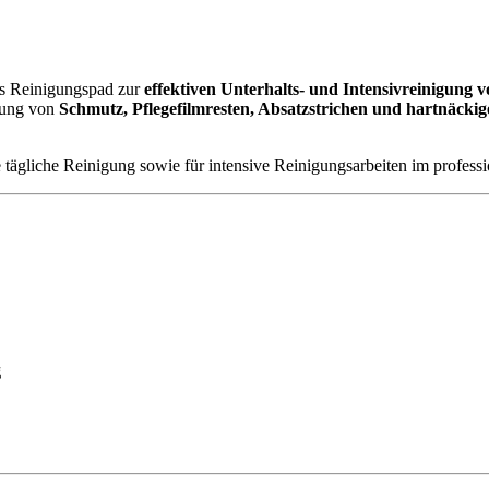
5
Stk.
Menge
es Reinigungspad zur
effektiven Unterhalts- und Intensivreinigung
rnung von
Schmutz, Pflegefilmresten, Absatzstrichen und hartnäck
 tägliche Reinigung sowie für intensive Reinigungsarbeiten im professi
g