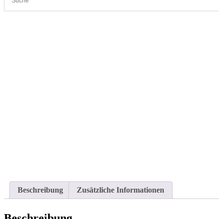
Cleanproof Reingungsbedarf
JÖST Wimbledon Rasenpad 5 Stk. – 
Beschreibung
Zusätzliche Informationen
Beschreibung