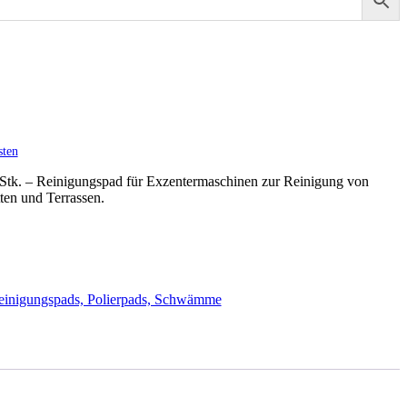
sten
k. – Reinigungspad für Exzentermaschinen zur Reinigung von
en und Terrassen.
einigungspads, Polierpads, Schwämme