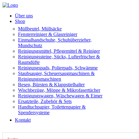
Über uns
Shop
Müllbeutel, Müllsäcke
Fensterreiniger & Glasreiniger
Einmalhandschuhe, Schuhüberzieher,
Mundschutz
Reinigungsmittel, Pflegemittel & Reiniger
Reinigungssteine, Sticks, Lufterfrischer &
Raumdüfte
Reinigungspads, Polierpads, Schwämme
Staubsauger, Scheuersaugmaschinen &
Reinigungsmaschinen
Besen, Bürsten & Klappstielhalter
Wischbezüge, Möppe & Mikrofasertücher
Reinigungswagen, Wäschewagen & Eimer
Ersatzteile, Zubehör & Sets
Handtuchpapier, Toilettenpapier &
Spendersysteme
Kontakt