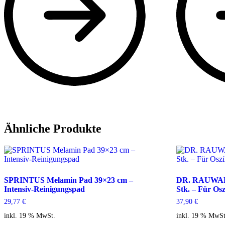
Ähnliche Produkte
SPRINTUS Melamin Pad 39×23 cm –
DR. RAUWALD
Intensiv-Reinigungspad
Stk. – Für Osz
29,77
€
37,90
€
inkl. 19 % MwSt.
inkl. 19 % MwSt