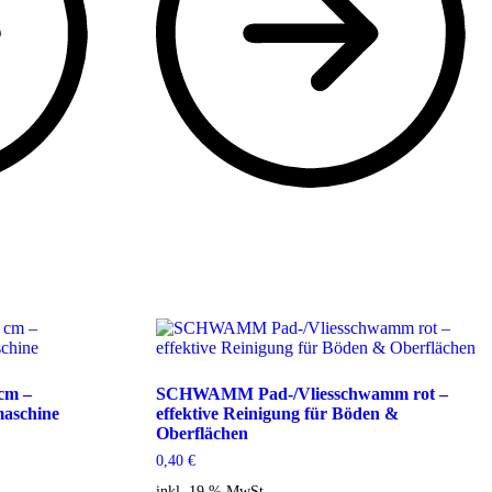
cm –
SCHWAMM Pad-/Vliesschwamm rot –
maschine
effektive Reinigung für Böden &
Oberflächen
0,40
€
inkl. 19 % MwSt.