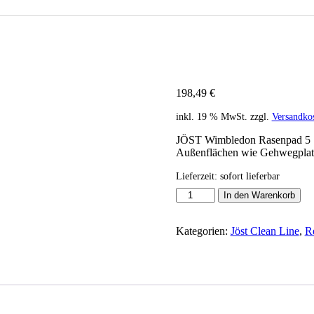
Für Exzentermaschine
198,49
€
inkl. 19 % MwSt.
zzgl.
Versandko
JÖST Wimbledon Rasenpad 5 St
Außenflächen wie Gehwegplatt
Lieferzeit:
sofort lieferbar
JÖST
In den Warenkorb
Wimbledon
Rasenpad
5
Kategorien:
Jöst Clean Line
,
R
Stk.
-
Für
Exzentermaschine
Menge