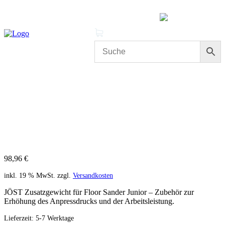
MENÜ
0 Produkte
Mein Konto
Cleanproof Reingungsbedarf
JÖST Zusatzgewicht für Floor
Sander Junior – Mehr Anpressdruck
98,96
€
inkl. 19 % MwSt.
zzgl.
Versandkosten
JÖST Zusatzgewicht für Floor Sander Junior – Zubehör zur
Erhöhung des Anpressdrucks und der Arbeitsleistung.
Lieferzeit:
5-7 Werktage