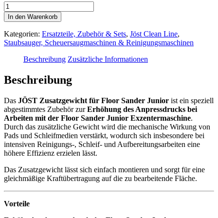
JÖST
Zusatzgewicht
In den Warenkorb
für
Floor
Kategorien:
Ersatzteile, Zubehör & Sets
,
Jöst Clean Line
,
Sander
Staubsauger, Scheuersaugmaschinen & Reinigungsmaschinen
Junior
-
Beschreibung
Zusätzliche Informationen
Mehr
Anpressdruck
Beschreibung
Menge
Das
JÖST Zusatzgewicht für Floor Sander Junior
ist ein speziell
abgestimmtes Zubehör zur
Erhöhung des Anpressdrucks bei
Arbeiten mit der Floor Sander Junior Exzentermaschine
.
Durch das zusätzliche Gewicht wird die mechanische Wirkung von
Pads und Schleifmedien verstärkt, wodurch sich insbesondere bei
intensiven Reinigungs-, Schleif- und Aufbereitungsarbeiten eine
höhere Effizienz erzielen lässt.
Das Zusatzgewicht lässt sich einfach montieren und sorgt für eine
gleichmäßige Kraftübertragung auf die zu bearbeitende Fläche.
Vorteile