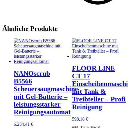
Ähnliche Produkte
FLOOR LINE
NANOscrub
CT 17
B5566
Einscheibenmasch
Scheuersaugmaschine
mit Tank &
mit Gel-Batterie –
Treibteller – Profi
leistungsstarker
Reinigung
Reinigungsautomat
598,18
€
6.234,41
€
inkl. 19 % MwSt.