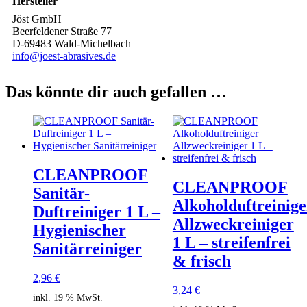
Hersteller
Jöst GmbH
Beerfeldener Straße 77
D-69483 Wald-Michelbach
info@joest-abrasives.de
Das könnte dir auch gefallen …
CLEANPROOF
CLEANPROOF
Sanitär-
Alkoholduftreinige
Duftreiniger 1 L –
Allzweckreiniger
Hygienischer
1 L – streifenfrei
Sanitärreiniger
& frisch
2,96
€
3,24
€
inkl. 19 % MwSt.