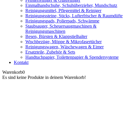
Fensterreiniger & Glasreiniger
Einmalhandschuhe, Schuhüberzieher, Mundschutz
Reinigungsmittel, Pflegemittel & Reiniger
Reinigungssteine, Sticks, Lufterfrischer & Raumdüfte
Reinigungspads, Polierpads, Schwämme
Staubsauger, Scheuersaugmaschinen &
Reinigungsmaschinen
Besen, Bürsten & Klappstielhalter
Wischbezüge, Möppe & Mikrofasertücher
Reinigungswagen, Wäschewagen & Eimer
Ersatzteile, Zubehör & Sets
Handtuchpapier, Toilettenpapier & Spendersysteme
Kontakt
Warenkorb
0
Es sind keine Produkte in deinem Warenkorb!