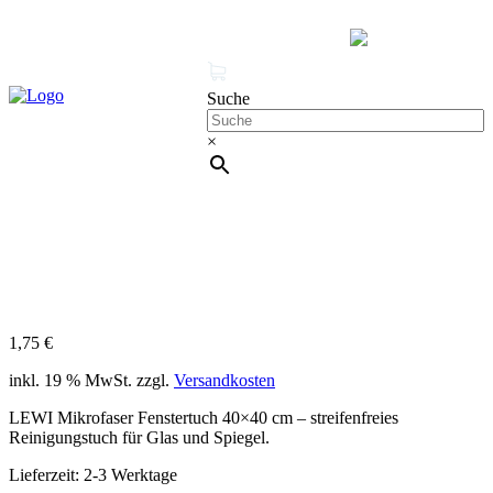
MENÜ
0 Produkte
Mein Konto
Suche
×
Cleanproof Reingungsbedarf
LEWI Mikrofaser Fenstertuch
40×40 cm
1,75
€
inkl. 19 % MwSt.
zzgl.
Versandkosten
LEWI Mikrofaser Fenstertuch 40×40 cm – streifenfreies
Reinigungstuch für Glas und Spiegel.
Lieferzeit:
2-3 Werktage