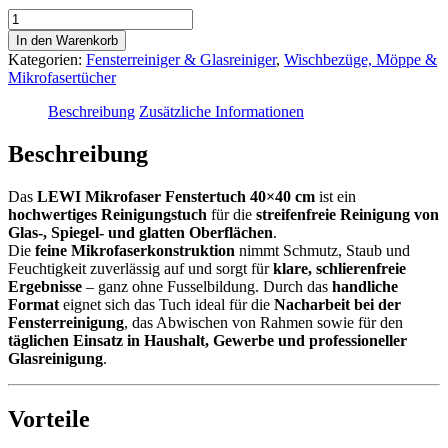
LEWI
Mikrofaser
In den Warenkorb
Fenstertuch
Kategorien:
Fensterreiniger & Glasreiniger
,
Wischbezüge, Möppe &
40×40
Mikrofasertücher
cm
Menge
Beschreibung
Zusätzliche Informationen
Beschreibung
Das
LEWI Mikrofaser Fenstertuch 40×40 cm
ist ein
hochwertiges Reinigungstuch
für die
streifenfreie Reinigung von
Glas-, Spiegel- und glatten Oberflächen
.
Die
feine Mikrofaserkonstruktion
nimmt Schmutz, Staub und
Feuchtigkeit zuverlässig auf und sorgt für
klare, schlierenfreie
Ergebnisse
– ganz ohne Fusselbildung. Durch das
handliche
Format
eignet sich das Tuch ideal für die
Nacharbeit bei der
Fensterreinigung
, das Abwischen von Rahmen sowie für den
täglichen Einsatz in Haushalt, Gewerbe und professioneller
Glasreinigung
.
Vorteile