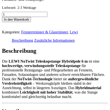
Lieferzeit:
2-3 Werktage
LEWI
NoTwist
In den Warenkorb
Teleskopstange
Hybridpole
6
Kategorien:
Fensterreiniger & Glasreiniger
,
Lewi
m
–
Beschreibung
Zusätzliche Informationen
verwindungssteife
Profi-
Beschreibung
Stange
Menge
Die
LEWI NoTwist Teleskopstange Hybridpole 6 m
ist eine
hochwertige, verwindungssteife Teleskopstange
für
professionelle Reinigungs- und Pflegearbeiten an Fenstern,
Fassaden, Solaranlagen und anderen schwer erreichbaren Flächen.
Dank der
NoTwist-Technologie
bietet sie
außergewöhnliche
Verdrehsteifigkeit
– Werkzeugköpfe bleiben stabil in der
Ausrichtung, selbst in längeren Auszügen. Das
Hybridmaterial
kombiniert
Leichtigkeit mit hoher Stabilität
, was die Stange
komfortabel und gleichzeitig belastbar macht.