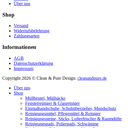
Über uns
Shop
Versand
Widerrufsbelehrung
Zahlungsarten
Informationen
AGB
Datenschutzerklärung
Impressum
Copyright 2026 © Clean & Pure
Design:
cleanandpure.de
Über uns
Shop
Müllbeutel, Müllsäcke
Fensterreiniger & Glasreiniger
Einmalhandschuhe, Schuhüberzieher, Mundschutz
Reinigungsmittel, Pflegemittel & Reiniger
Reinigungssteine, Sticks, Lufterfrischer & Raumdüfte
Reinigungspads, Polierpads, Schwämme