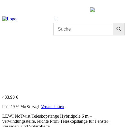
MENÜ
0 Produkte
Mein Konto
Cleanproof Reingungsbedarf
LEWI NoTwist Teleskopstange
Hybridpole 6 m – verwindungssteife Profi-Stange
433,93
€
inkl. 19 % MwSt.
zzgl.
Versandkosten
LEWI NoTwist Teleskopstange Hybridpole 6 m –
verwindungssteife, leichte Profi-Teleskopstange für Fenster-,
Fassaden- und Solarpflege.