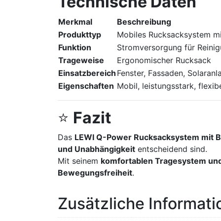
Technische Daten
Merkmal
Beschreibung
Produkttyp
Mobiles Rucksacksystem mit
Funktion
Stromversorgung für Reini
Trageweise
Ergonomischer Rucksack
Einsatzbereich
Fenster, Fassaden, Solaranl
Eigenschaften
Mobil, leistungsstark, flexib
⭐
Fazit
Das
LEWI Q-Power Rucksacksystem mit Ba
und Unabhängigkeit
entscheidend sind.
Mit seinem
komfortablen Tragesystem und 
Bewegungsfreiheit
.
Zusätzliche Informat