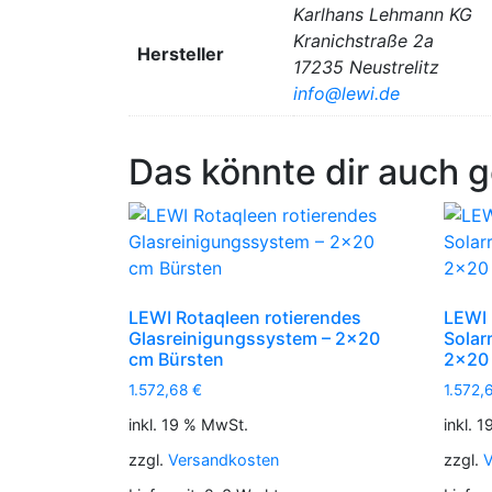
Karlhans Lehmann KG
Kranichstraße 2a
Hersteller
17235 Neustrelitz
info@lewi.de
Das könnte dir auch g
LEWI Rotaqleen rotierendes
LEWI 
Glasreinigungssystem – 2×20
Solar
cm Bürsten
2×20 
1.572,68
€
1.572,
inkl. 19 % MwSt.
inkl. 
zzgl.
Versandkosten
zzgl.
V