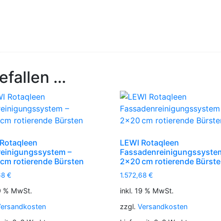
efallen …
Rotaqleen
LEWI Rotaqleen
reinigungssystem –
Fassadenreinigungssyste
cm rotierende Bürsten
2×20 cm rotierende Bürst
68
€
1.572,68
€
19 % MwSt.
inkl. 19 % MwSt.
ersandkosten
zzgl.
Versandkosten