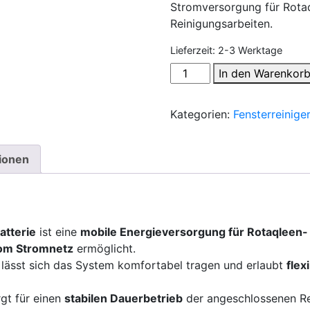
Stromversorgung für Rotaql
Reinigungsarbeiten.
Lieferzeit:
2-3 Werktage
LEWI
In den Warenkor
Q-
Power
Kategorien:
Fensterreiniger
Rucksacksystem
mit
Batterie
tionen
–
mobile
Stromversorgung
Menge
tterie
ist eine
mobile Energieversorgung für Rotaqleen
vom Stromnetz
ermöglicht.
lässt sich das System komfortabel tragen und erlaubt
flex
gt für einen
stabilen Dauerbetrieb
der angeschlossenen Rei