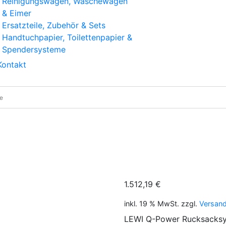
Reinigungswagen, Wäschewagen
& Eimer
Ersatzteile, Zubehör & Sets
Handtuchpapier, Toilettenpapier &
Spendersysteme
Kontakt
er Rucksacksystem mit Batterie – mobile Stromversorgun
1.512,19
€
inkl. 19 % MwSt.
zzgl.
Versan
LEWI Q-Power Rucksacksys