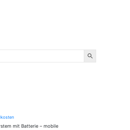
g
dkosten
tem mit Batterie – mobile