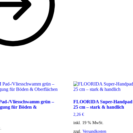
-/Vliesschwamm grün –
FLOORIDA Super-Handpad g
nigung für Böden &
25 cm – stark & handlich
2,26
€
inkl. 19 % MwSt.
.
zzgl.
Versandkosten