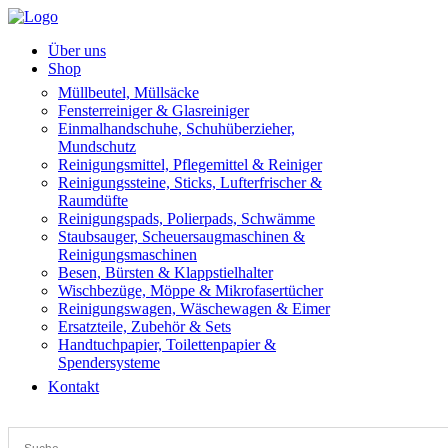
Über uns
Shop
Müllbeutel, Müllsäcke
Fensterreiniger & Glasreiniger
Einmalhandschuhe, Schuhüberzieher,
Mundschutz
Reinigungsmittel, Pflegemittel & Reiniger
Reinigungssteine, Sticks, Lufterfrischer &
Raumdüfte
Reinigungspads, Polierpads, Schwämme
Staubsauger, Scheuersaugmaschinen &
Reinigungsmaschinen
Besen, Bürsten & Klappstielhalter
Wischbezüge, Möppe & Mikrofasertücher
Reinigungswagen, Wäschewagen & Eimer
Ersatzteile, Zubehör & Sets
Handtuchpapier, Toilettenpapier &
Spendersysteme
Kontakt