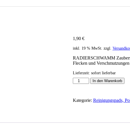
ß 10 Stk. – Fleckenentfernung ohne Reinigungsmittel
1,90
€
inkl. 19 % MwSt.
zzgl.
Versandko
RADIERSCHWAMM Zauberschwam
Flecken und Verschmutzungen a
Lieferzeit:
sofort lieferbar
RADIERSCHWAMM
In den Warenkorb
Zauberschwamm
weiß
10
Kategorie:
Reinigungspads, P
Stk.
–
Fleckenentfernung
ohne
Reinigungsmittel
Menge