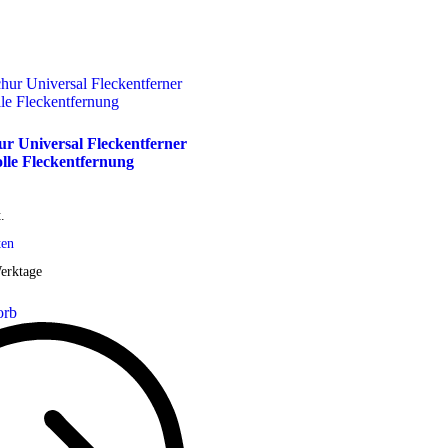
r Universal Fleckentferner
olle Fleckentfernung
.
ten
erktage
orb