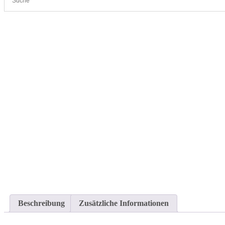
Cleanproof Reingungsbedarf
RADIERSCHWAMM Zauberschwamm wei
Beschreibung
Zusätzliche Informationen