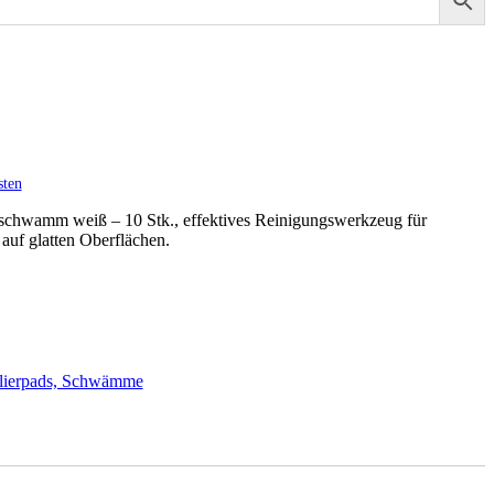
sten
m weiß – 10 Stk., effektives Reinigungswerkzeug für
uf glatten Oberflächen.
olierpads, Schwämme