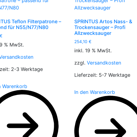
TUS Teflon Filterpatrone –
SPRINTUS Artos Nass- &
nd für N55/N77/N80
Trockensauger – Profi
Allzwecksauger
€
254,10
€
 19 % MwSt.
inkl. 19 % MwSt.
Versandkosten
zzgl.
Versandkosten
zeit:
2-3 Werktage
Lieferzeit:
5-7 Werktage
n Warenkorb
In den Warenkorb