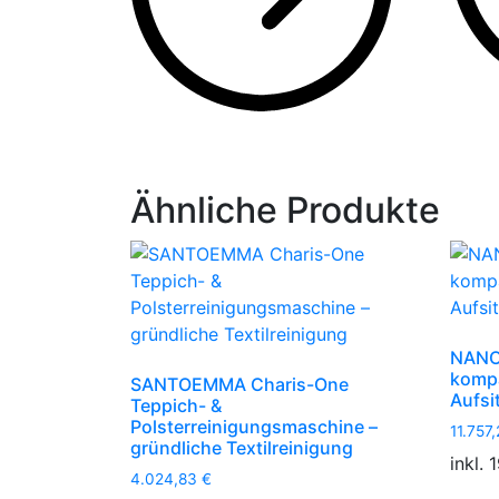
Ähnliche Produkte
NANO
kompa
SANTOEMMA Charis-One
Aufsi
Teppich- &
Polsterreinigungsmaschine –
11.757
gründliche Textilreinigung
inkl.
4.024,83
€