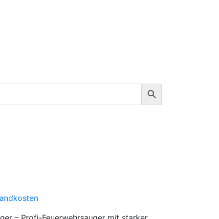
sandkosten
r – Profi-Feuerwehrsauger mit starker