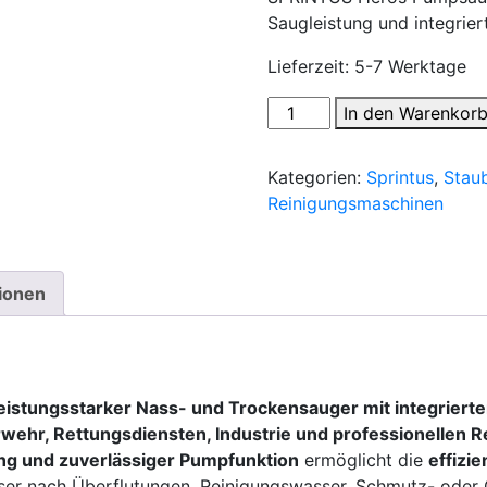
Saugleistung und integrie
Lieferzeit:
5-7 Werktage
SPRINTUS
In den Warenkor
Heros
Pumpsauger
Kategorien:
Sprintus
,
Stau
–
Reinigungsmaschinen
Profi
Feuerwehr-
&
Nasssauger
tionen
Menge
leistungsstarker Nass- und Trockensauger mit integriert
wehr, Rettungsdiensten, Industrie und professionellen 
ung und zuverlässiger Pumpfunktion
ermöglicht die
effizi
er nach Überflutungen, Reinigungswasser, Schmutz- oder Ö