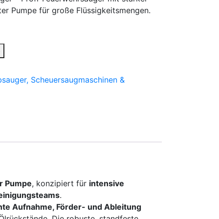
rter Pumpe für große Flüssigkeitsmengen.
b
bsauger, Scheuersaugmaschinen &
er Pumpe
, konzipiert für
intensive
Reinigungsteams
.
ente Aufnahme, Förder- und Ableitung
lrückstände. Die robuste, standfeste