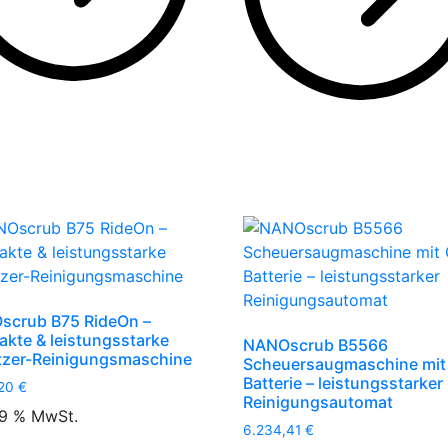
scrub B75 RideOn –
kte & leistungsstarke
NANOscrub B5566
tzer-Reinigungsmaschine
Scheuersaugmaschine mit 
Batterie – leistungsstarker
,20
€
Reinigungsautomat
 19 % MwSt.
6.234,41
€