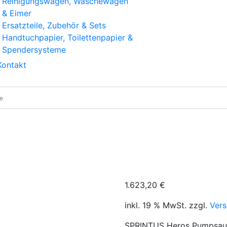
Reinigungswagen, Wäschewagen
& Eimer
Ersatzteile, Zubehör & Sets
Handtuchpapier, Toilettenpapier &
Spendersysteme
Kontakt
eros Pumpsauger – Profi Feuerwehr- & Nasssauger
1.623,20
€
inkl. 19 % MwSt.
zzgl.
Ver
SPRINTUS Heros Pumpsauge