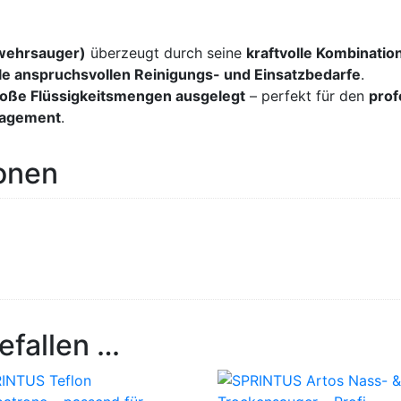
wehrsauger)
überzeugt durch seine
kraftvolle Kombinati
alle anspruchsvollen Reinigungs- und Einsatzbedarfe
.
große Flüssigkeitsmengen ausgelegt
– perfekt für den
prof
anagement
.
ionen
efallen …