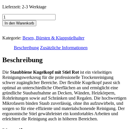
Lieferzeit:
2-3 Werktage
STAUBBIENE
Kugelkopf
In den Warenkorb
mit
Stiel
Rot
Kategorie:
Besen, Bürsten & Klappstielhalter
170cm
-
Beschreibung
Zusätzliche Informationen
Profi-
Staubwischer
Beschreibung
Menge
Die
Staubbiene Kugelkopf mit Stiel Rot
ist ein vielseitiges
Reinigungswerkzeug für die professionelle Trockenreinigung
schwer zugänglicher Bereiche. Der flexible Kugelkopf passt sich
optimal an unterschiedliche Oberflächen an und ermöglicht eine
gründliche Staubaufnahme an Decken, Wänden, Heizkörpern,
Rohrleitungen sowie auf Schränken und Regalen. Die hochwertigen
Mikrofasern binden Staub zuverlässig, ohne ihn aufzuwirbeln, und
sorgen so für eine effiziente und materialschonende Reinigung. Der
ergonomische Stiel gewährleistet ein komfortables Arbeiten und
erleichtert die Reinigung auch in höheren Bereichen.