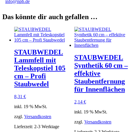
info@npb.de
Das könnte dir auch gefallen …
STAUBWEDEL
STAUBWEDEL
Lammfell mit
Synthetik 60 cm –
Teleskopstiel 105
effektive
cm – Profi
Staubentfernung
Staubwedel
für Innenflächen
8,31
€
2,14
€
inkl. 19 % MwSt.
inkl. 19 % MwSt.
zzgl.
Versandkosten
zzgl.
Versandkosten
Lieferzeit:
2-3 Werktage
Lieferzeit:
2-3 Werktage