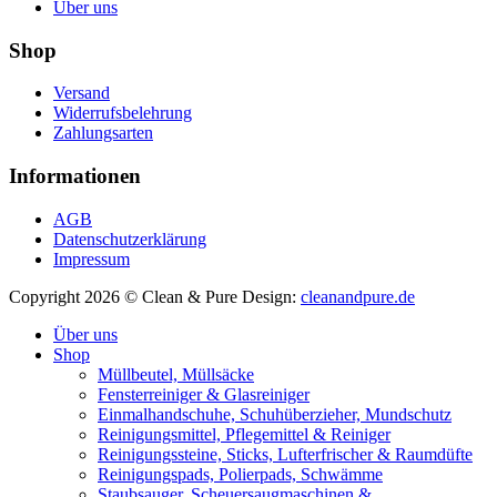
Über uns
Shop
Versand
Widerrufsbelehrung
Zahlungsarten
Informationen
AGB
Datenschutzerklärung
Impressum
Copyright 2026 © Clean & Pure
Design:
cleanandpure.de
Über uns
Shop
Müllbeutel, Müllsäcke
Fensterreiniger & Glasreiniger
Einmalhandschuhe, Schuhüberzieher, Mundschutz
Reinigungsmittel, Pflegemittel & Reiniger
Reinigungssteine, Sticks, Lufterfrischer & Raumdüfte
Reinigungspads, Polierpads, Schwämme
Staubsauger, Scheuersaugmaschinen &