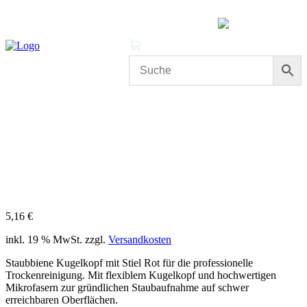
MENÜ
0 Produkte
Mein Konto
Cleanproof Reingungsbedarf
STAUBBIENE Kugelkopf mit Stiel
Rot 170cm – Profi-Staubwischer
5,16
€
inkl. 19 % MwSt.
zzgl.
Versandkosten
Staubbiene Kugelkopf mit Stiel Rot für die professionelle
Trockenreinigung. Mit flexiblem Kugelkopf und hochwertigen
Mikrofasern zur gründlichen Staubaufnahme auf schwer
erreichbaren Oberflächen.