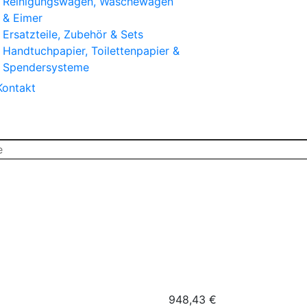
Reinigungswagen, Wäschewagen
& Eimer
Ersatzteile, Zubehör & Sets
Handtuchpapier, Toilettenpapier &
Spendersysteme
Kontakt
Power Ultra Einsteiger-Set – Carbon 6m Reinwassersyste
948,43
€