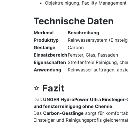
Objektreinigung, Facility Management
Technische Daten
Merkmal
Beschreibung
Produkttyp
Reinwassersystem (Einsteig
Gestänge
Carbon
Einsatzbereich
Fenster, Glas, Fassaden
Eigenschaften
Streifenfreie Reinigung, che
Anwendung
Reinwasser auftragen, abzie
⭐
Fazit
Das
UNGER HydroPower Ultra Einsteiger
und fensterreinigung ohne Chemie
.
Das
Carbon-Gestänge
sorgt für komforta
Einsteiger und Reinigungsprofis gleicherma