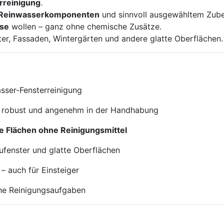
erreinigung
.
&
Reinwasserkomponenten
und sinnvoll ausgewähltem Zubeh
Glas
sse
wollen – ganz ohne chemische Zusätze.
Menge
ster, Fassaden, Wintergärten und andere glatte Oberflächen.
sser-Fensterreinigung
t, robust und angenehm in der Handhabung
are Flächen ohne Reinigungsmittel
aufenster und glatte Oberflächen
– auch für Einsteiger
che Reinigungsaufgaben