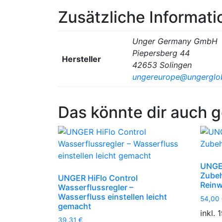
Zusätzliche Informat
Unger Germany GmbH
Piepersberg 44
Hersteller
42653 Solingen
ungereurope@ungerglo
Das könnte dir auch g
UNGER
Zubeh
UNGER HiFlo Control
Rein
Wasserflussregler –
Wasserfluss einstellen leicht
54,00
gemacht
inkl.
39,31
€