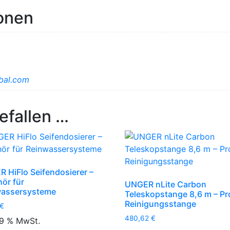
ionen
bal.com
efallen …
 HiFlo Seifendosierer –
ör für
UNGER nLite Carbon
wassersysteme
Teleskopstange 8,6 m – Pr
Reinigungsstange
€
480,62
€
 19 % MwSt.