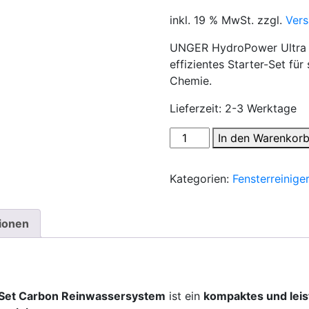
inkl. 19 % MwSt.
zzgl.
Ver
UNGER HydroPower Ultra E
effizientes Starter-Set für
Chemie.
Lieferzeit:
2-3 Werktage
UNGER
In den Warenkor
HydroPower
Ultra
Kategorien:
Fensterreiniger
Einsteiger-
Set
–
tionen
Carbon
6m
Reinwassersystem
für
-Set Carbon Reinwassersystem
ist ein
kompaktes und lei
Fenster