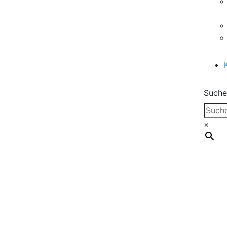
Suche
×
Cleanproof Reingungsbedarf
UNGER Hydro