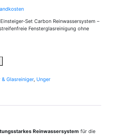
sandkosten
insteiger-Set Carbon Reinwassersystem –
 streifenfreie Fensterglasreinigung ohne
b
 & Glasreiniger
,
Unger
stungsstarkes Reinwassersystem
für die