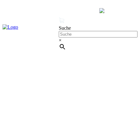
MENÜ
0 Produkte
Mein Konto
Suche
×
Cleanproof Reingungsbedarf
UNGER Karbon-
Glasschaberklingen TR100 – 25 Stück Ersatzklingen