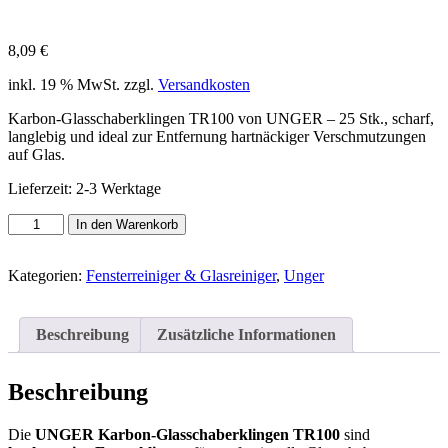
8,09
€
inkl. 19 % MwSt.
zzgl.
Versandkosten
Karbon-Glasschaberklingen TR100 von UNGER – 25 Stk., scharf,
langlebig und ideal zur Entfernung hartnäckiger Verschmutzungen
auf Glas.
Lieferzeit:
2-3 Werktage
UNGER
In den Warenkorb
Karbon-
Glasschaberklingen
TR100
Kategorien:
Fensterreiniger & Glasreiniger
,
Unger
–
25
Stück
Beschreibung
Zusätzliche Informationen
Ersatzklingen
Menge
Beschreibung
Die
UNGER Karbon-Glasschaberklingen TR100
sind