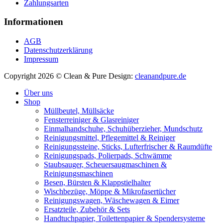
Zahlungsarten
Informationen
AGB
Datenschutzerklärung
Impressum
Copyright 2026 © Clean & Pure
Design:
cleanandpure.de
Über uns
Shop
Müllbeutel, Müllsäcke
Fensterreiniger & Glasreiniger
Einmalhandschuhe, Schuhüberzieher, Mundschutz
Reinigungsmittel, Pflegemittel & Reiniger
Reinigungssteine, Sticks, Lufterfrischer & Raumdüfte
Reinigungspads, Polierpads, Schwämme
Staubsauger, Scheuersaugmaschinen &
Reinigungsmaschinen
Besen, Bürsten & Klappstielhalter
Wischbezüge, Möppe & Mikrofasertücher
Reinigungswagen, Wäschewagen & Eimer
Ersatzteile, Zubehör & Sets
Handtuchpapier, Toilettenpapier & Spendersysteme