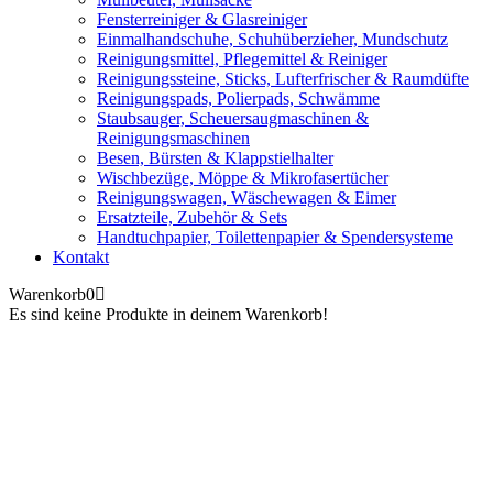
Fensterreiniger & Glasreiniger
Einmalhandschuhe, Schuhüberzieher, Mundschutz
Reinigungsmittel, Pflegemittel & Reiniger
Reinigungssteine, Sticks, Lufterfrischer & Raumdüfte
Reinigungspads, Polierpads, Schwämme
Staubsauger, Scheuersaugmaschinen &
Reinigungsmaschinen
Besen, Bürsten & Klappstielhalter
Wischbezüge, Möppe & Mikrofasertücher
Reinigungswagen, Wäschewagen & Eimer
Ersatzteile, Zubehör & Sets
Handtuchpapier, Toilettenpapier & Spendersysteme
Kontakt
Warenkorb
0
Es sind keine Produkte in deinem Warenkorb!