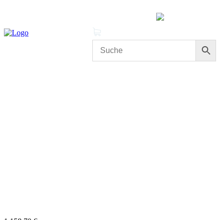
MENÜ
0 Produkte
Mein Konto
Cleanproof Reingungsbedarf
CLEANTRACK Quadro Mini
Orbitalmaschine – Exzentermaschine für gründliche Bodenpflege