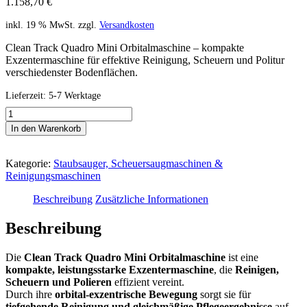
1.158,70
€
inkl. 19 % MwSt.
zzgl.
Versandkosten
Clean Track Quadro Mini Orbitalmaschine – kompakte
Exzentermaschine für effektive Reinigung, Scheuern und Politur
verschiedenster Bodenflächen.
Lieferzeit:
5-7 Werktage
CLEANTRACK
Quadro
In den Warenkorb
Mini
Orbitalmaschine
–
Kategorie:
Staubsauger, Scheuersaugmaschinen &
Exzentermaschine
Reinigungsmaschinen
für
gründliche
Beschreibung
Zusätzliche Informationen
Bodenpflege
Menge
Beschreibung
Die
Clean Track Quadro Mini Orbitalmaschine
ist eine
kompakte, leistungsstarke Exzentermaschine
, die
Reinigen,
Scheuern und Polieren
effizient vereint.
Durch ihre
orbital-exzentrische Bewegung
sorgt sie für
tiefgehende Reinigung und gleichmäßige Pflegeergebnisse
auf