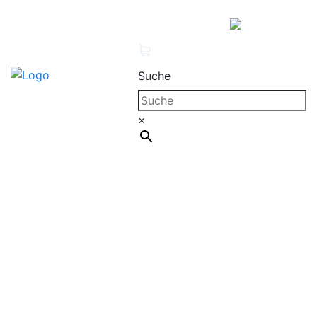
MENÜ
0 Produkte
Mein Konto
Suche
×
Cleanproof Reingungsbedarf
JÖST Blue Magic
Staubbindetuch-Rolle 115 mm × 25 m – Für