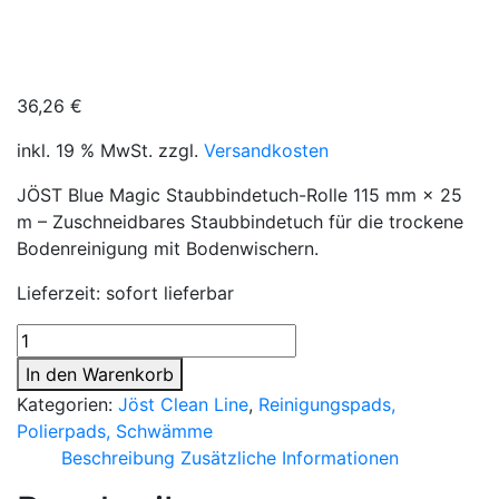
Bodenwischer
36,26
€
inkl. 19 % MwSt.
zzgl.
Versandkosten
JÖST Blue Magic Staubbindetuch-Rolle 115 mm × 25
m – Zuschneidbares Staubbindetuch für die trockene
Bodenreinigung mit Bodenwischern.
Lieferzeit:
sofort lieferbar
JÖST
Blue
In den Warenkorb
Magic
Kategorien:
Jöst Clean Line
,
Reinigungspads,
Staubbindetuch-
Polierpads, Schwämme
Rolle
Beschreibung
Zusätzliche Informationen
115
mm