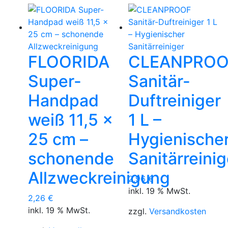
FLOORIDA
CLEANPROO
Super-
Sanitär-
Handpad
Duftreiniger
weiß 11,5 ×
1 L –
25 cm –
Hygienische
schonende
Sanitärreinig
Allzweckreinigung
2,96
€
inkl. 19 % MwSt.
2,26
€
inkl. 19 % MwSt.
zzgl.
Versandkosten