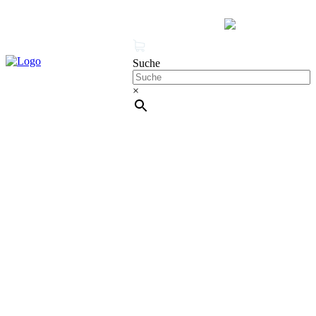
MENÜ
0 Produkte
Mein Konto
Suche
×
Cleanproof Reingungsbedarf
KRÄNZLE HD 10/122 TS
Hochdruckreiniger – Profi Kaltwassergerät