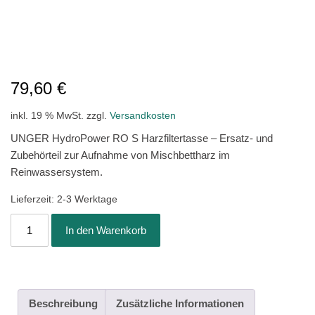
79,60
€
inkl. 19 % MwSt.
zzgl.
Versandkosten
UNGER HydroPower RO S Harzfiltertasse – Ersatz- und
Zubehörteil zur Aufnahme von Mischbettharz im
Reinwassersystem.
Lieferzeit:
2-3 Werktage
UNGER
In den Warenkorb
HydroPower
RO
S
Harzfiltertasse
-
Beschreibung
Zusätzliche Informationen
Ersatzteil