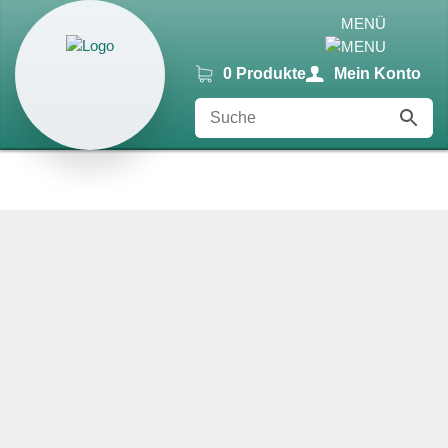
MENÜ
0 Produkte
Mein Konto
Cleanproof Reingungsbedarf
UNGER HydroPower RO S Harzfiltertasse –
Ersatzteil Reinwassersystem