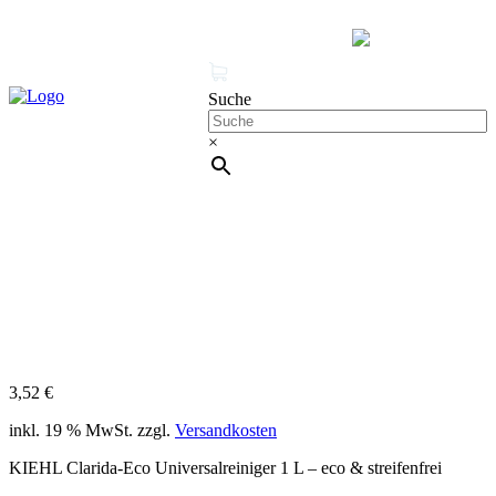
MENÜ
0 Produkte
Mein Konto
Suche
×
Cleanproof Reingungsbedarf
KIEHL Clarida-Eco
Universalreiniger 1 L – eco & streifenfrei
3,52
€
inkl. 19 % MwSt.
zzgl.
Versandkosten
KIEHL Clarida-Eco Universalreiniger 1 L – eco & streifenfrei