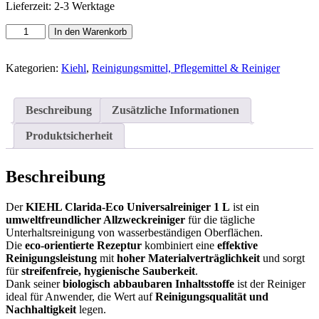
Lieferzeit:
2-3 Werktage
KIEHL
In den Warenkorb
Clarida-
Eco
Universalreiniger
Kategorien:
Kiehl
,
Reinigungsmittel, Pflegemittel & Reiniger
1
L
–
Beschreibung
Zusätzliche Informationen
eco
&
Produktsicherheit
streifenfrei
Menge
Beschreibung
Der
KIEHL Clarida-Eco Universalreiniger 1 L
ist ein
umweltfreundlicher Allzweckreiniger
für die tägliche
Unterhaltsreinigung von wasserbeständigen Oberflächen.
Die
eco-orientierte Rezeptur
kombiniert eine
effektive
Reinigungsleistung
mit
hoher Materialverträglichkeit
und sorgt
für
streifenfreie, hygienische Sauberkeit
.
Dank seiner
biologisch abbaubaren Inhaltsstoffe
ist der Reiniger
ideal für Anwender, die Wert auf
Reinigungsqualität und
Nachhaltigkeit
legen.