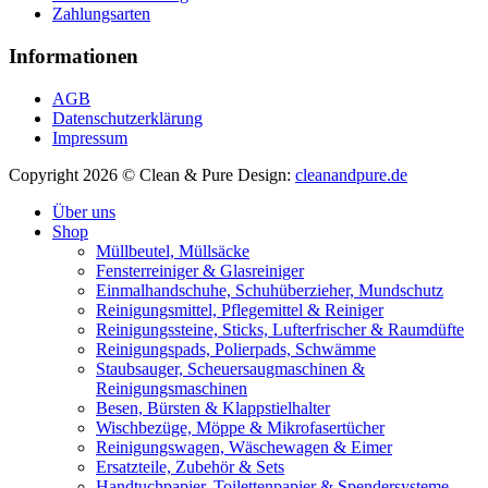
Zahlungsarten
Informationen
AGB
Datenschutzerklärung
Impressum
Copyright 2026 © Clean & Pure
Design:
cleanandpure.de
Über uns
Shop
Müllbeutel, Müllsäcke
Fensterreiniger & Glasreiniger
Einmalhandschuhe, Schuhüberzieher, Mundschutz
Reinigungsmittel, Pflegemittel & Reiniger
Reinigungssteine, Sticks, Lufterfrischer & Raumdüfte
Reinigungspads, Polierpads, Schwämme
Staubsauger, Scheuersaugmaschinen &
Reinigungsmaschinen
Besen, Bürsten & Klappstielhalter
Wischbezüge, Möppe & Mikrofasertücher
Reinigungswagen, Wäschewagen & Eimer
Ersatzteile, Zubehör & Sets
Handtuchpapier, Toilettenpapier & Spendersysteme