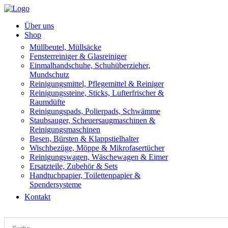
Über uns
Shop
Müllbeutel, Müllsäcke
Fensterreiniger & Glasreiniger
Einmalhandschuhe, Schuhüberzieher,
Mundschutz
Reinigungsmittel, Pflegemittel & Reiniger
Reinigungssteine, Sticks, Lufterfrischer &
Raumdüfte
Reinigungspads, Polierpads, Schwämme
Staubsauger, Scheuersaugmaschinen &
Reinigungsmaschinen
Besen, Bürsten & Klappstielhalter
Wischbezüge, Möppe & Mikrofasertücher
Reinigungswagen, Wäschewagen & Eimer
Ersatzteile, Zubehör & Sets
Handtuchpapier, Toilettenpapier &
Spendersysteme
Kontakt