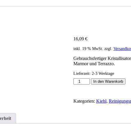
 – Glanz & Schutz für Steinböden
16,09
€
inkl. 19 % MwSt.
zzgl.
Versandko
Gebrauchsfertiger Kristallisat
Marmor und Terrazzo.
Lieferzeit:
2-3 Werktage
KIEHL
In den Warenkorb
Lithodur
Kristallisator
750
Kategorien:
Kiehl
,
Reinigungsm
ml
–
Glanz
&
erheit
Schutz
für