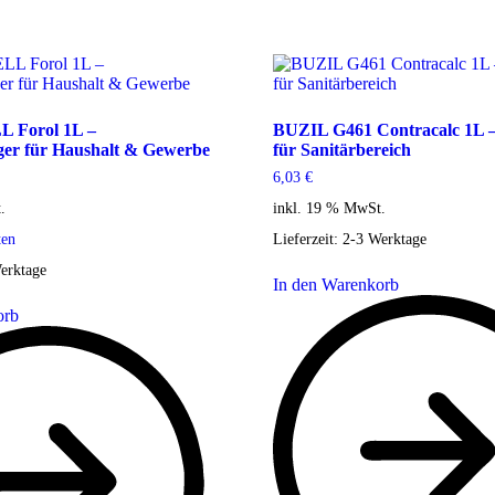
 Forol 1L –
BUZIL G461 Contracalc 1L –
ger für Haushalt & Gewerbe
für Sanitärbereich
6,03
€
.
inkl. 19 % MwSt.
ten
Lieferzeit:
2-3 Werktage
erktage
In den Warenkorb
orb