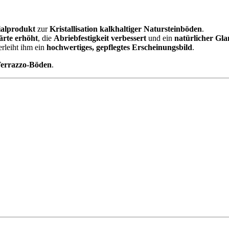
Steinböden
Menge
ialprodukt
zur
Kristallisation kalkhaltiger Natursteinböden
.
ärte erhöht
, die
Abriebfestigkeit verbessert
und ein
natürlicher Gla
erleiht ihm ein
hochwertiges, gepflegtes Erscheinungsbild
.
Terrazzo-Böden
.