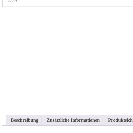
Cleanproof Reingungsbedarf
KIEHL Lithodur Kristallisator 750 ml
Beschreibung
Zusätzliche Informationen
Produktsich