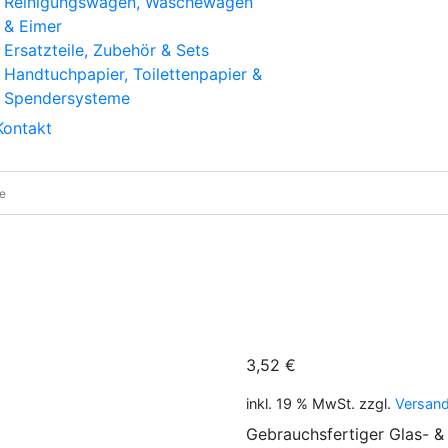
Reinigungswagen, Wäschewagen
& Eimer
Ersatzteile, Zubehör & Sets
Handtuchpapier, Toilettenpapier &
Spendersysteme
Kontakt
ueen Glasreiniger 500 ml – streifenfrei & gebrauchsfertig
3,52
€
inkl. 19 % MwSt.
zzgl.
Versan
Gebrauchsfertiger Glas- & 