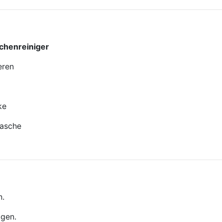
chenreiniger
eren
ke
asche
n.
igen.