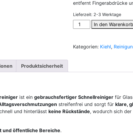
entfernt Fingerabdrücke un
Lieferzeit:
2-3 Werktage
KIEHL
In den Warenkor
Glasqueen
Glasreiniger
500
Kategorien:
Kiehl
,
Reinigun
ml
–
tionen
Produktsicherheit
streifenfrei
&
gebrauchsfertig
Menge
reiniger
ist ein
gebrauchsfertiger Schnellreiniger
für Glas
 Alltagsverschmutzungen
streifenfrei und sorgt für
klare, 
chnell und hinterlässt
keine Rückstände
, wodurch sich der
 und öffentliche Bereiche
.