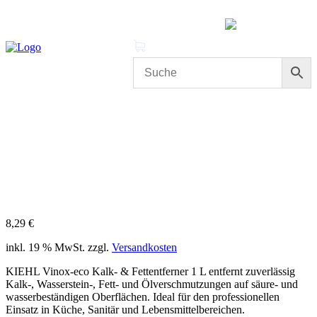
MENÜ
0 Produkte
Mein Konto
Cleanproof Reingungsbedarf
KIEHL Vinox-eco Kalk- &
Fettentferner 1 L – Professioneller Kalk- und Fettlöser
8,29
€
inkl. 19 % MwSt.
zzgl.
Versandkosten
KIEHL Vinox-eco Kalk- & Fettentferner 1 L entfernt zuverlässig
Kalk-, Wasserstein-, Fett- und Ölverschmutzungen auf säure- und
wasserbeständigen Oberflächen. Ideal für den professionellen
Einsatz in Küche, Sanitär und Lebensmittelbereichen.