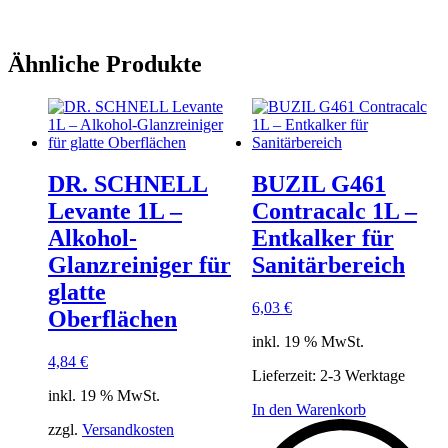
Ähnliche Produkte
DR. SCHNELL
BUZIL G461
Levante 1L –
Contracalc 1L –
Alkohol-
Entkalker für
Glanzreiniger für
Sanitärbereich
glatte
6,03
€
Oberflächen
inkl. 19 % MwSt.
4,84
€
Lieferzeit:
2-3 Werktage
inkl. 19 % MwSt.
In den Warenkorb
zzgl.
Versandkosten