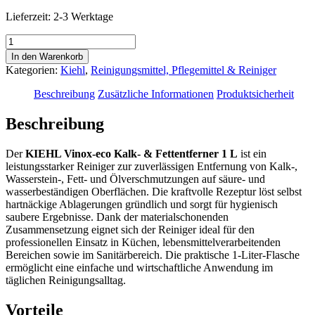
Lieferzeit:
2-3 Werktage
KIEHL
Vinox-
In den Warenkorb
eco
Kategorien:
Kiehl
,
Reinigungsmittel, Pflegemittel & Reiniger
Kalk-
&
Beschreibung
Zusätzliche Informationen
Produktsicherheit
Fettentferner
1
Beschreibung
L
-
Der
KIEHL Vinox-eco Kalk- & Fettentferner 1 L
ist ein
Professioneller
leistungsstarker Reiniger zur zuverlässigen Entfernung von Kalk-,
Kalk-
Wasserstein-, Fett- und Ölverschmutzungen auf säure- und
und
wasserbeständigen Oberflächen. Die kraftvolle Rezeptur löst selbst
Fettlöser
hartnäckige Ablagerungen gründlich und sorgt für hygienisch
Menge
saubere Ergebnisse. Dank der materialschonenden
Zusammensetzung eignet sich der Reiniger ideal für den
professionellen Einsatz in Küchen, lebensmittelverarbeitenden
Bereichen sowie im Sanitärbereich. Die praktische 1-Liter-Flasche
ermöglicht eine einfache und wirtschaftliche Anwendung im
täglichen Reinigungsalltag.
Vorteile