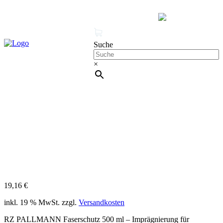
MENÜ
0 Produkte
Mein Konto
Suche
×
Cleanproof Reingungsbedarf
RZ PALLMANN Faserschutz 500
ml – Imprägnierung für Teppiche & Polster
19,16
€
inkl. 19 % MwSt.
zzgl.
Versandkosten
RZ PALLMANN Faserschutz 500 ml – Imprägnierung für