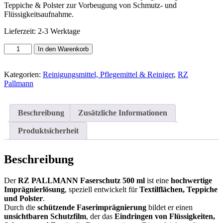
Teppiche & Polster zur Vorbeugung von Schmutz- und
Flüssigkeitsaufnahme.
Lieferzeit:
2-3 Werktage
RZ
In den Warenkorb
PALLMANN
Faserschutz
500
Kategorien:
Reinigungsmittel, Pflegemittel & Reiniger
,
RZ
ml
Pallmann
–
Imprägnierung
für
Beschreibung
Zusätzliche Informationen
Teppiche
&
Produktsicherheit
Polster
Menge
Beschreibung
Der
RZ PALLMANN Faserschutz 500 ml
ist eine
hochwertige
Imprägnierlösung
, speziell entwickelt für
Textilflächen, Teppiche
und Polster
.
Durch die
schützende Faserimprägnierung
bildet er einen
unsichtbaren Schutzfilm
, der das
Eindringen von Flüssigkeiten,